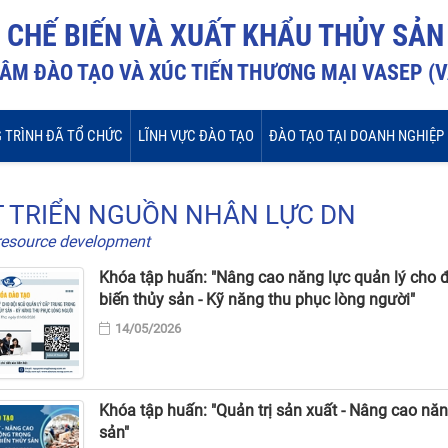
I CHẾ BIẾN VÀ XUẤT KHẨU THỦY SẢN
ÂM ĐÀO TẠO VÀ XÚC TIẾN THƯƠNG MẠI VASEP (
 TRÌNH ĐÃ TỔ CHỨC
LĨNH VỰC ĐÀO TẠO
ĐÀO TẠO TẠI DOANH NGHIỆP
 TRIỂN NGUỒN NHÂN LỰC DN
esource development
Khóa tập huấn: "Nâng cao năng lực quản lý cho đ
biến thủy sản - Kỹ năng thu phục lòng người"
14/05/2026
Khóa tập huấn: "Quản trị sản xuất - Nâng cao nă
sản"