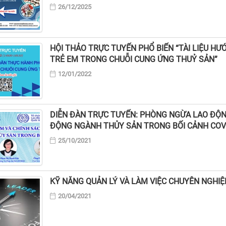
26/12/2025
HỘI THẢO TRỰC TUYẾN PHỔ BIẾN “TÀI LIỆU 
TRẺ EM TRONG CHUỖI CUNG ỨNG THUỶ SẢN”
12/01/2022
DIỄN ĐÀN TRỰC TUYẾN: PHÒNG NGỪA LAO ĐỘNG
ĐỘNG NGÀNH THỦY SẢN TRONG BỐI CẢNH COV
25/10/2021
KỸ NĂNG QUẢN LÝ VÀ LÀM VIỆC CHUYÊN NGHIỆ
20/04/2021