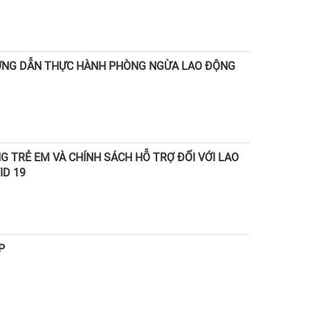
HƯỚNG DẪN THỰC HÀNH PHÒNG NGỪA LAO ĐỘNG
 TRẺ EM VÀ CHÍNH SÁCH HỖ TRỢ ĐỐI VỚI LAO
ID 19
P