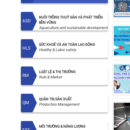
NUÔI TRỒNG THUỶ SẢN VÀ PHÁT TRIỂN
ASD
BỀN VỮNG
Aquaculture and sustainable development
SỨC KHOẺ VÀ AN TOÀN LAO ĐỘNG
HLS
Healthy & Labor safety
LUẬT LỆ & THỊ TRƯỜNG
RM
Rule & Market
QUẢN TRỊ SẢN XUẤT
QM
Production Management
MÔI TRƯỜNG & NĂNG LƯỢNG