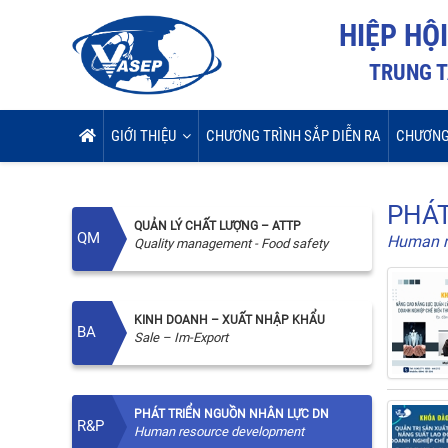
HIỆP HỘ
TRUNG T
GIỚI THIỆU
CHƯƠNG TRÌNH SẮP DIỄN RA
CHƯƠNG
PHÁT
QUẢN LÝ CHẤT LƯỢNG – ATTP
QM
Human r
Quality management - Food safety
KINH DOANH – XUẤT NHẬP KHẨU
BA
Sale – Im-Export
PHÁT TRIỂN NGUỒN NHÂN LỰC DN
R&P
Human resource development