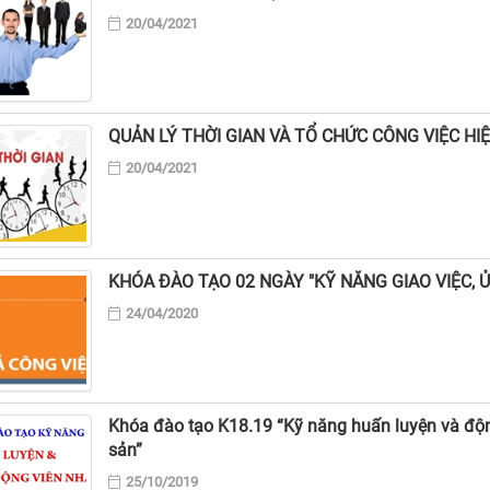
20/04/2021
QUẢN LÝ THỜI GIAN VÀ TỔ CHỨC CÔNG VIỆC HI
20/04/2021
KHÓA ĐÀO TẠO 02 NGÀY "KỸ NĂNG GIAO VIỆC, 
24/04/2020
Khóa đào tạo K18.19 “Kỹ năng huấn luyện và độn
sản”
25/10/2019