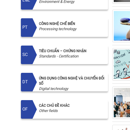
E&E
Environment & Energy
CÔNG NGHỆ CHẾ BIẾN
PT
Processing technology
TIÊU CHUẨN – CHỨNG NHẬN
SC
Standards - Certification
ỨNG DỤNG CÔNG NGHỆ VÀ CHUYỂN ĐỔI
DT
SỐ
Digital technology
CÁC CHỦ ĐỀ KHÁC
OF
Other fields