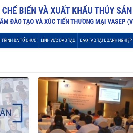
I CHẾ BIẾN VÀ XUẤT KHẨU THỦY SẢN
ÂM ĐÀO TẠO VÀ XÚC TIẾN THƯƠNG MẠI VASEP (
 TRÌNH ĐÃ TỔ CHỨC
LĨNH VỰC ĐÀO TẠO
ĐÀO TẠO TẠI DOANH NGHIỆP