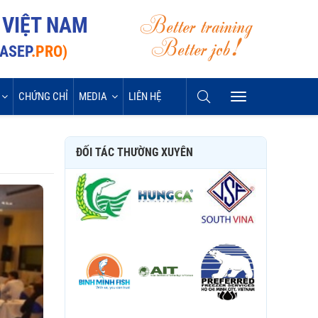
Better training
 VIỆT NAM
Better job!
VASEP
.PRO)
CHỨNG CHỈ
MEDIA
LIÊN HỆ
ĐỐI TÁC THƯỜNG XUYÊN