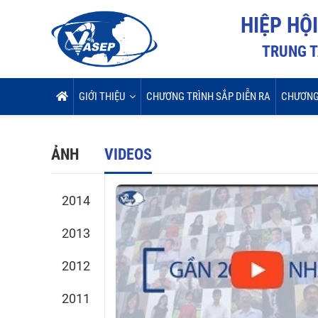
HIỆP HỘ
TRUNG T
GIỚI THIỆU
CHƯƠNG TRÌNH SẮP DIỄN RA
CHƯƠNG
ẢNH
VIDEOS
2014
2013
2012
2011