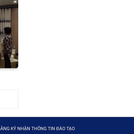
ĂNG KÝ NHẬN THÔNG TIN ĐÀO TẠO