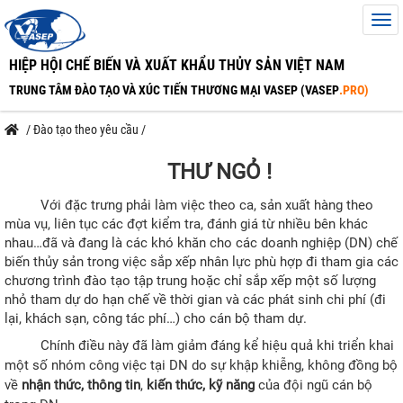
HIỆP HỘI CHẾ BIẾN VÀ XUẤT KHẨU THỦY SẢN VIỆT NAM
TRUNG TÂM ĐÀO TẠO VÀ XÚC TIẾN THƯƠNG MẠI VASEP (VASEP
.PRO)
/
Đào tạo theo yêu cầu
/
THƯ NGỎ !
Với đặc trưng phải làm việc theo ca, sản xuất hàng theo
mùa vụ, liên tục các đợt kiểm tra, đánh giá từ nhiều bên khác
nhau…đã và đang là các khó khăn cho các doanh nghiệp (DN) chế
biến thủy sản trong việc sắp xếp nhân lực phù hợp đi tham gia các
chương trình đào tạo tập trung hoặc chỉ sắp xếp một số lượng
nhỏ tham dự do hạn chế về thời gian và các phát sinh chi phí (đi
lại, khách sạn, công tác phí…) cho cán bộ tham dự.
Chính điều này đã làm giảm đáng kể hiệu quả khi triển khai
một số nhóm công việc tại DN do sự khập khiễng, không đồng bộ
về
nhận thức, thông tin
,
kiến thức, kỹ năng
của đội ngũ cán bộ