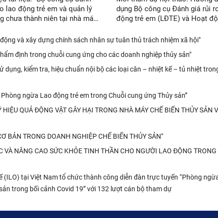
 ro lao động trẻ em và quản lý
dụng Bộ công cụ Đánh giá rủi r
g chưa thành niên tại nhà máy
động trẻ em (LĐTE) và Hoạt đ
n thủy sản”
quản lý lao động chưa thành niê
Doanh nghiệp thủy sản
 động và xây dựng chính sách nhân sự tuân thủ trách nhiệm xã hội"
thẩm định trong chuỗi cung ứng cho các doanh nghiệp thủy sản"
dụng, kiểm tra, hiệu chuẩn nội bộ các loại cân – nhiệt kế – tủ nhiệt tro
 Phòng ngừa Lao động trẻ em trong Chuỗi cung ứng Thủy sản”
N LÝ HIỆU QUẢ ĐỘNG VẬT GÂY HẠI TRONG NHÀ MÁY CHẾ BIẾN THỦY SẢN 
CP CƠ BẢN TRONG DOANH NGHIỆP CHẾ BIẾN THỦY SẢN"
NG LỰC VÀ NÂNG CAO SỨC KHỎE TINH THẦN CHO NGƯỜI LAO ĐỘNG TRONG
 (ILO) tại Việt Nam tổ chức thành công diễn đàn trực tuyến “Phòng ngừ
 sản trong bối cảnh Covid 19” với 132 lượt cán bộ tham dự