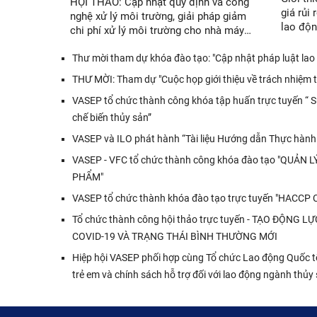
HỘI THẢO: Cập nhật quy định và công
giá rủi
nghệ xử lý môi trường, giải pháp giảm
lao độn
chi phí xử lý môi trường cho nhà máy
chế biế
chế biến thủy sản
Thư mời tham dự khóa đào tạo: "Cập nhật pháp luật lao
THƯ MỜI: Tham dự "Cuộc họp giới thiệu về trách nhiệm 
VASEP tổ chức thành công khóa tập huấn trực tuyến “ Sử 
chế biến thủy sản”
VASEP và ILO phát hành “Tài liệu Hướng dẫn Thực hành
VASEP - VFC tổ chức thành công khóa đào tạo "QUẢ
PHẨM"
VASEP tổ chức thành khóa đào tạo trực tuyến "HAC
Tổ chức thành công hội thảo trực tuyến - TẠO ĐỘ
COVID-19 VÀ TRẠNG THÁI BÌNH THƯỜNG MỚI
Hiệp hội VASEP phối hợp cùng Tổ chức Lao động Quốc tế
trẻ em và chính sách hỗ trợ đối với lao động ngành thủy