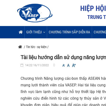
HIỆP HỘ
TRUNG T
GIỚI THIỆU
CHƯƠNG TRÌNH SẮP DIỄN RA
CHƯƠNG
/
Tin tức - sự kiện
/
Tài liệu hướng dẫn sử dụng năng lượ
14:22 16/11/2022
Chương trình Năng lượng các-bon thấp ASEAN hân 
mạng lưới thành viên của VASEP. Hai tài liệu cung
lĩnh vực làm lạnh cũng như hỗ trợ thiết lập Hệ t
nghiên cứu điển hình từ các công ty thủy sản ở V
khuyên đơn giản, hiệu quả để giúp các doanh n