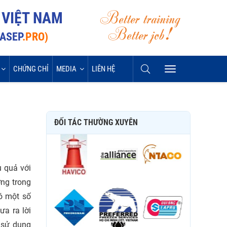
Better training
 VIỆT NAM
Better job!
VASEP
.PRO)
CHỨNG CHỈ
MEDIA
LIÊN HỆ
ĐỐI TÁC THƯỜNG XUYÊN
 quả với
ợng trong
có một số
ưa ra lời
 sử dụng