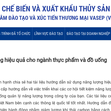
I CHẾ BIẾN VÀ XUẤT KHẨU THỦY SẢN
ÂM ĐÀO TẠO VÀ XÚC TIẾN THƯƠNG MẠI VASEP (
 TRÌNH ĐÃ TỔ CHỨC
LĨNH VỰC ĐÀO TẠO
ĐÀO TẠO TẠI DOANH NGHIỆP
ng hiệu quả cho ngành thực phẩm và đồ uống
hạnh chia sẻ hai tài liệu hướng dẫn sử dụng năng lượng hiệu
 cấp hướng dẫn về việc triển khai các cơ hội tiết kiệm năng lư
hống quản lý năng lượng trong công ty của bạn. Các tài liệu 
iệt Nam bên cạnh các thông lệ quốc tế tốt nhất. Hướng dẫn đ
ghiệp hành động nhằm giảm lượng khí thải carbon bằng cách