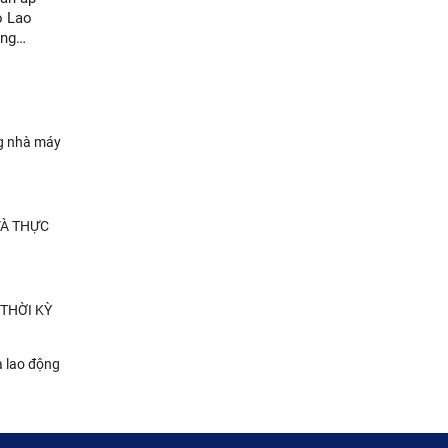
o Lao
ộng
n tại
ng nhà máy
VÀ THỰC
 THỜI KỲ
a lao động