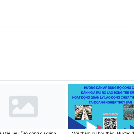
iệu tài liệu: “Bộ công cụ đánh
Mời tham dự hội thảo: Hướng d