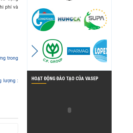
hi phí và
ợng trong
HOẠT ĐỘNG ĐÀO TẠO CỦA VASEP
 lượng :