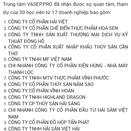
Trung tâm VASEP.PRO đã nhận được sự quan tâm, tham
dự của
30
học viên từ
17
doanh
nghiệp
bao gồm:
CÔNG TY CỔ PHẦN HẢI VIỆT
CÔNG TY CỔ PHẦN CHẾ BIẾN THỰC PHẨM HOA SEN
CÔNG TY TNHH SẢN XUẤT THƯƠNG MẠI DỊCH VỤ KỸ
THUẬT ĐÔNG HỒ
CÔNG TY CỔ PHẦN XUẤT NHẬP KHẨU THỦY SẢN CẦN
THƠ
CÔNG TY TNHH MF VIỆT NAM
CHI NHÁNH CÔNG TY CỔ PHẦN KIÊN HÙNG - NHÀ MÁY
THẠNH LỘC
CÔNG TY TNHH MTV THỰC PHẨM VĨNH PHƯỚC
CÔNG TY CỔ PHẦN THỦY SẢN NĂM SAO
CÔNG TY CỔ PHẦN VĨNH HOÀN
CÔNG TY TNHH HIGHLAND DRAGON
CÔNG TY CP THỦY SẢN HẢI SÁNG
CHI NHÁNH CÔNG TY CỔ PHẦN ĐẦU TƯ HẢI SÂM VIỆT
NAM
CÔNG TY CỔ PHẦN ĐỒ HỘP TẤN PHÁT
CÔNG TY TNHH HẢI SẢN VIỆT HẢI