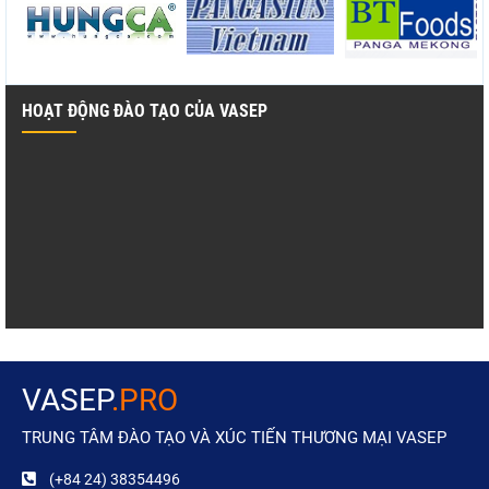
HOẠT ĐỘNG ĐÀO TẠO CỦA VASEP
VASEP
.PRO
TRUNG TÂM ĐÀO TẠO VÀ XÚC TIẾN THƯƠNG MẠI VASEP
(+84 24) 38354496