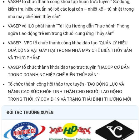
VASEP tổ chức thành công khóa tập huấn trực tuyến “ Sử dụng,
kiểm tra, hiệu chuẩn nội bộ các loại cân – nhiệt kế – tủ nhiệt trong
nhà máy chế biến thủy sản”
VASEP và ILO phát hành “Tài liệu Hướng dẫn Thực hành Phòng
ngừa Lao động trẻ em trong Chuỗi cung ứng Thủy sản”
VASEP - VFC tổ chức thành công khóa đào tạo "QUẢN LÝ HIỆU
QUẢ ĐỘNG VẬT GÂY HẠI TRONG NHÀ MÁY CHẾ BIẾN THỦY SẢN
VÀ THỰC PHẨM"
VASEP tổ chức thành khóa đào tạo trực tuyến "HACCP CƠ BẢN
TRONG DOANH NGHIỆP CHẾ BIẾN THỦY SẢN"
Tổ chức thành công hội thảo trực tuyến - TẠO ĐỘNG LỰC VÀ
NÂNG CAO SỨC KHỎE TINH THẦN CHO NGƯỜI LAO ĐỘNG
TRONG THỜI KỲ COVID-19 VÀ TRẠNG THÁI BÌNH THƯỜNG MỚI
ĐỐI TÁC THƯỜNG XUYÊN