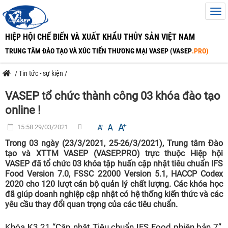
HIỆP HỘI CHẾ BIẾN VÀ XUẤT KHẨU THỦY SẢN VIỆT NAM
TRUNG TÂM ĐÀO TẠO VÀ XÚC TIẾN THƯƠNG MẠI VASEP (VASEP
.PRO)
/
Tin tức - sự kiện
/
VASEP tổ chức thành công 03 khóa đào tạo
online !
15:58 29/03/2021
Trong 03 ngày (23/3/2021, 25-26/3/2021), Trung tâm Đào
tạo và XTTM VASEP (VASEP.PRO) trực thuộc Hiệp hội
VASEP đã tổ chức 03 khóa tập huấn cập nhật tiêu chuẩn IFS
Food Version 7.0, FSSC 22000 Version 5.1, HACCP Codex
2020 cho 120 lượt cán bộ quản lý chất lượng. Các khóa học
đã giúp doanh nghiệp cập nhật có hệ thống kiến thức và các
yêu cầu thay đổi quan trọng của các tiêu chuẩn.
K
hóa K3.21 “Cập nhật Tiêu chuẩn IFS Food phiên bản 7”,