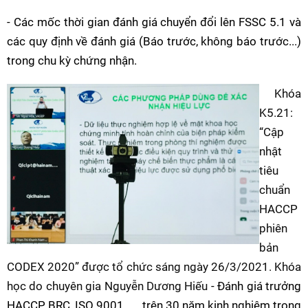
-
Các mốc thời gian đánh giá chuyển đổi lên FSSC 5.1 và
các quy định về đánh giá (Báo trước, không báo trước...)
trong chu kỳ chứng nhận.
Khóa
K5.21:
“Cập
nhật
tiêu
chuẩn
HACCP
phiên
bản
CODEX 2020”
được tổ chức sáng ngày 26/3/2021
. Khóa
học do chuyên gia Nguyễn Dương Hiếu
- Đánh giá trưởng
HACCP, BRC, ISO 9001, ..., trên 30 năm kinh nghiệm trong