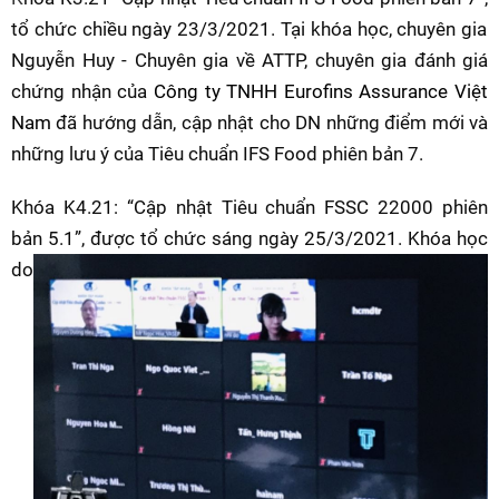
tổ chức chiều ngày 23/3/2021. Tại khóa học, chuyên gia
Nguyễn Huy - Chuyên gia về ATTP, chuyên gia đánh giá
chứng nhận của
Công ty TNHH Eurofins Assurance Việt
Nam
đã hướng dẫn, cập nhật cho DN những điểm mới và
những lưu ý của Tiêu chuẩn IFS Food phiên bản 7.
Khóa K4.21: “Cập nhật Tiêu chuẩn FSSC 22000 phiên
bản 5.1”
, được tổ chứ
c sáng ngày 25/3/2021. Khóa học
do