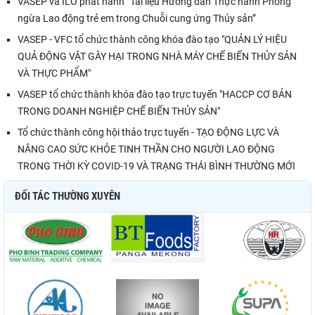
VASEP và ILO phát hành “Tài liệu Hướng dẫn Thực hành Phòng
ngừa Lao động trẻ em trong Chuỗi cung ứng Thủy sản”
VASEP - VFC tổ chức thành công khóa đào tạo "QUẢN LÝ HIỆU
QUẢ ĐỘNG VẬT GÂY HẠI TRONG NHÀ MÁY CHẾ BIẾN THỦY SẢN
VÀ THỰC PHẨM"
VASEP tổ chức thành khóa đào tạo trực tuyến "HACCP CƠ BẢN
TRONG DOANH NGHIỆP CHẾ BIẾN THỦY SẢN"
Tổ chức thành công hội thảo trực tuyến - TẠO ĐỘNG LỰC VÀ
NÂNG CAO SỨC KHỎE TINH THẦN CHO NGƯỜI LAO ĐỘNG
TRONG THỜI KỲ COVID-19 VÀ TRẠNG THÁI BÌNH THƯỜNG MỚI
ĐỐI TÁC THƯỜNG XUYÊN