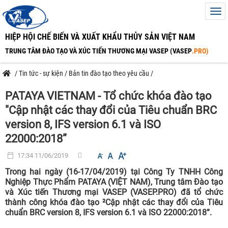
HIỆP HỘI CHẾ BIẾN VÀ XUẤT KHẨU THỦY SẢN VIỆT NAM
TRUNG TÂM ĐÀO TẠO VÀ XÚC TIẾN THƯƠNG MẠI VASEP (VASEP
.PRO)
/
Tin tức - sự kiện
/
Bản tin đào tạo theo yêu cầu
/
PATAYA VIETNAM - Tổ chức khóa đào tạo
"Cập nhật các thay đổi của Tiêu chuẩn BRC
version 8, IFS version 6.1 và ISO
22000:2018”
17:34 11/06/2019
Trong hai ngày (16-17/04/2019) tại Công Ty TNHH Công
Nghiệp Thực Phẩm PATAYA (VIỆT NAM), Trung tâm Đào tạo
và Xúc tiến Thương mại VASEP (VASEP.PRO) đã tổ chức
thành công khóa đào tạo ²Cập nhật các thay đổi của Tiêu
chuẩn BRC version 8, IFS version 6.1 và ISO 22000:2018”.