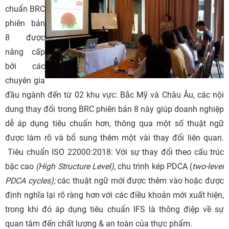
chuẩn BRC
phiên bản
8
được
nâng cấp
bởi các
chuyên gia
đầu ngành đến từ 02 khu vực: Bắc Mỹ và Châu Âu, các nội
dung thay đổi trong BRC phiên bản 8 này giúp doanh nghiệp
dễ áp dụng tiêu chuẩn hơn, thông qua một số thuật ngữ
được làm rõ và bổ sung thêm một vài thay đổi liên quan.
Tiêu chuẩn ISO 22000:2018:
Với sự thay đổi theo
cấu trúc
bậc cao
(High Structure Level)
, chu trình kép PDCA (
two-level
PDCA cycles);
các thuật ngữ mới được thêm vào hoặc được
định nghĩa lại rõ ràng hơn với các điều khoản mới xuất hiện,
trong khi đó áp dụng
tiêu chuẩn IFS
là thông điệp về sự
quan tâm đến chất lượng & an toàn của thực phẩm.