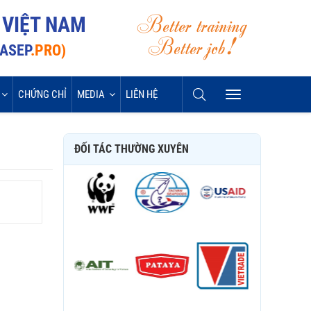
Better training
 VIỆT NAM
Better job!
VASEP
.PRO)
CHỨNG CHỈ
MEDIA
LIÊN HỆ
ĐỐI TÁC THƯỜNG XUYÊN