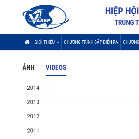
HIỆP HỘ
TRUNG T
GIỚI THIỆU
CHƯƠNG TRÌNH SẮP DIỄN RA
CHƯƠNG
ẢNH
VIDEOS
2014
2013
2012
2011