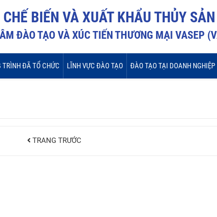
I CHẾ BIẾN VÀ XUẤT KHẨU THỦY SẢN
ÂM ĐÀO TẠO VÀ XÚC TIẾN THƯƠNG MẠI VASEP (
 TRÌNH ĐÃ TỔ CHỨC
LĨNH VỰC ĐÀO TẠO
ĐÀO TẠO TẠI DOANH NGHIỆP
TRANG TRƯỚC