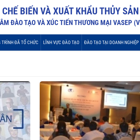
I CHẾ BIẾN VÀ XUẤT KHẨU THỦY SẢN
ÂM ĐÀO TẠO VÀ XÚC TIẾN THƯƠNG MẠI VASEP (
 TRÌNH ĐÃ TỔ CHỨC
LĨNH VỰC ĐÀO TẠO
ĐÀO TẠO TẠI DOANH NGHIỆP