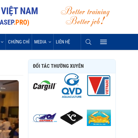
Better training
 VIỆT NAM
Better job!
VASEP
.PRO)
CHỨNG CHỈ
MEDIA
LIÊN HỆ
ĐỐI TÁC THƯỜNG XUYÊN