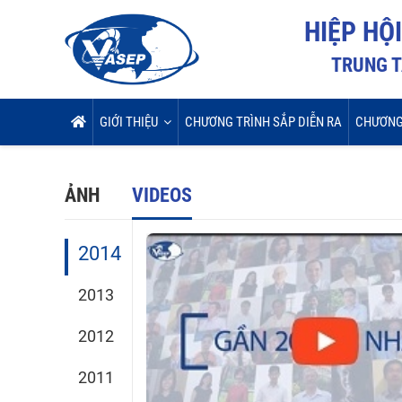
HIỆP HỘ
TRUNG T
GIỚI THIỆU
CHƯƠNG TRÌNH SẮP DIỄN RA
CHƯƠNG
ẢNH
VIDEOS
2014
2013
2012
2011