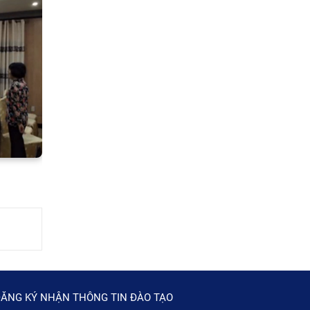
ĂNG KÝ NHẬN THÔNG TIN ĐÀO TẠO