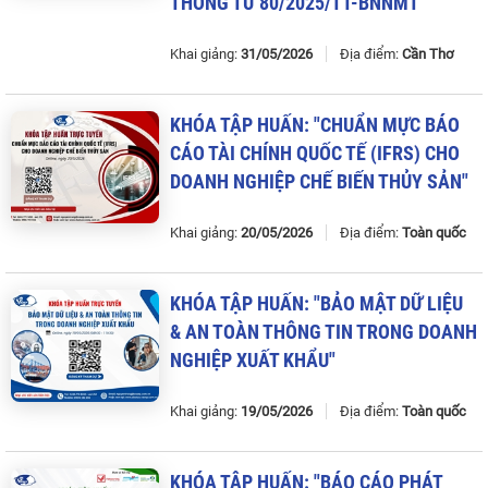
THÔNG
TƯ
80
/
2025
/
TT
-
BNNMT
"
Khai giảng:
31/05/2026
Địa điểm:
Cần Thơ
KHÓA
TẬP
HUẤN
: "
CHUẨN
MỰC
BÁO
CÁO
TÀI
CHÍNH
QUỐC
TẾ
(
IFRS
)
CHO
DOANH
NGHIỆP
CHẾ
BIẾN
THỦY
SẢN
"
Khai giảng:
20/05/2026
Địa điểm:
Toàn quốc
KHÓA
TẬP
HUẤN
: "
BẢO
MẬT
DỮ
LIỆU
&
AN
TOÀN
THÔNG
TIN
TRONG
DOANH
NGHIỆP
XUẤT
KHẨU
"
Khai giảng:
19/05/2026
Địa điểm:
Toàn quốc
KHÓA
TẬP
HUẤN
: "
BÁO
CÁO
PHÁT