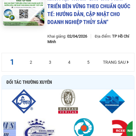
TRIỂN
BỀN
VỮNG
THEO
CHUẨN
QUỐC
TẾ
:
HƯỚNG
DẪN
,
CẬP
NHẬT
CHO
DOANH
NGHIỆP
THỦY
SẢN
"
Khai giảng:
02/04/2026
Địa điểm:
TP Hồ Chí
Minh
1
2
3
4
5
TRANG SAU
ĐỐI TÁC THƯỜNG XUYÊN