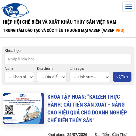
HIỆP HỘI CHẾ BIẾN VÀ XUẤT KHẨU THỦY SẢN VIỆT NAM
TRUNG TÂM ĐÀO TẠO VÀ XÚC TIẾN THƯƠNG MẠI VASEP (VASEP
.PRO)
Khóa học
Năm
Địa điểm
Lĩnh vực
Tìm
KHÓA
TẬP
HUẤN
: "
KAIZEN
THỰC
HÀNH
:
CẢI
TIẾN
SẢN
XUẤT
-
NÂNG
CAO
HIỆU
QUẢ
CHO
DOANH
NGHIỆP
CHẾ
BIẾN
THỦY
SẢN
"
Khai giảng:
25/07/2026
Địa điểm:
Cần Thơ