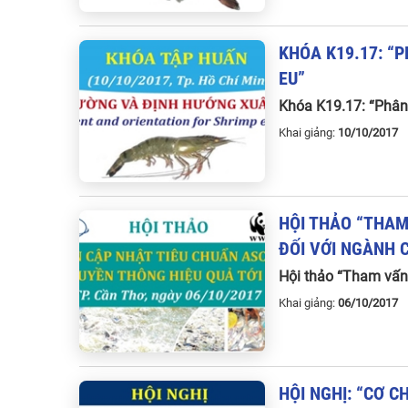
KHÓA
K19
.
17
: “
P
EU
”
Khóa K19.17: “Phân
Khai giảng:
10/10/201
HỘI
THẢO
“
THA
ĐỐI
VỚI
NGÀNH
Hội thảo “Tham vấn 
Khai giảng:
06/10/201
HỘI
NGHỊ
: “
CƠ
C