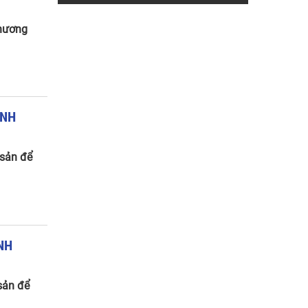
thương
ỊNH
 sản để
NH
sản để