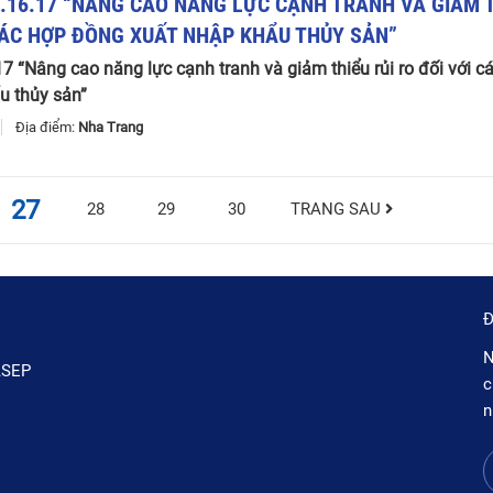
K
.
16
.
17
“
NÂNG
CAO
NĂNG
LỰC
CẠNH
TRANH
VÀ
GIẢM
ÁC
HỢP
ĐỒNG
XUẤT
NHẬP
KHẨU
THỦY
SẢN
”
7 “Nâng cao năng lực cạnh tranh và giảm thiểu rủi ro đối với c
u thủy sản”
7
Địa điểm:
Nha Trang
27
28
29
30
TRANG SAU
Đ
N
ASEP
c
n