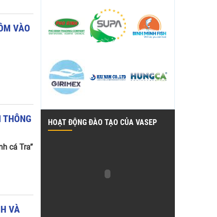
ÔM
VÀO
N
THÔNG
HOẠT ĐỘNG ĐÀO TẠO CỦA VASEP
nh cá Tra”
NH
VÀ