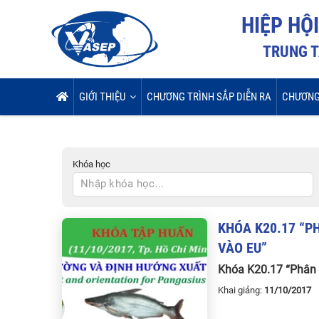
HIỆP HỘ
TRUNG T
GIỚI THIỆU
CHƯƠNG TRÌNH SẮP DIỄN RA
CHƯƠNG
Khóa học
KHÓA
K20
.
17
“
P
VÀO
EU
”
Khóa K20.17 “Phân 
Khai giảng:
11/10/201