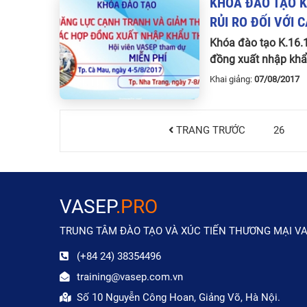
KHÓA
ĐÀO
TẠO
RỦI
RO
ĐỐI
VỚI
C
Khóa đào tạo K.16.1
đồng xuất nhập khẩ
Khai giảng:
07/08/201
TRANG TRƯỚC
26
VASEP
.PRO
TRUNG TÂM ĐÀO TẠO VÀ XÚC TIẾN THƯƠNG MẠI V
(+84 24) 38354496
training@vasep.com.vn
Số 10 Nguyễn Công Hoan, Giảng Võ, Hà Nội.