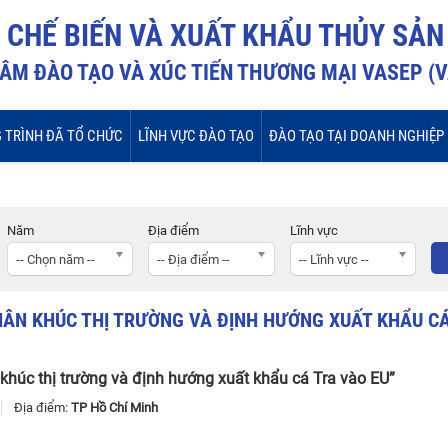
I CHẾ BIẾN VÀ XUẤT KHẨU THỦY SẢN
ÂM ĐÀO TẠO VÀ XÚC TIẾN THƯƠNG MẠI VASEP (
 TRÌNH ĐÃ TỔ CHỨC
LĨNH VỰC ĐÀO TẠO
ĐÀO TẠO TẠI DOANH NGHIỆP
Năm
Địa điểm
Lĩnh vực
-- Chọn năm --
-- Địa điểm --
-- Lĩnh vực --
HÂN
KHÚC
THỊ
TRƯỜNG
VÀ
ĐỊNH
HƯỚNG
XUẤT
KHẨU
C
khúc thị trường và định hướng xuất khẩu cá Tra vào EU”
7
Địa điểm:
TP Hồ Chí Minh