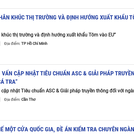
HÂN
KHÚC
THỊ
TRƯỜNG
VÀ
ĐỊNH
HƯỚNG
XUẤT
KHẨU
T
 khúc thị trường và định hướng xuất khẩu Tôm vào EU”
7
Địa điểm:
TP Hồ Chí Minh
M
VẤN
CẬP
NHẬT
TIÊU
CHUẨN
ASC
&
GIẢI
PHÁP
TRUYỀ
CÁ
TRA
”
cập nhật Tiêu chuẩn ASC & Giải pháp truyền thông đối với ngà
7
Địa điểm:
Cần Thơ
HẾ
MỘT
CỬA
QUỐC
GIA
,
ĐỀ
ÁN
KIỂM
TRA
CHUYÊN
NGÀ