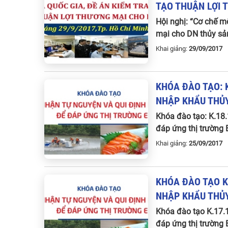
TẠO
THUẬN
LỢI
Hội nghị: “Cơ chế m
mại cho DN thủy sả
Khai giảng:
29/09/201
KHÓA
ĐÀO
TẠO
:
NHẬP
KHẨU
THỦ
Khóa đào tạo: K.18.
đáp ứng thị trường 
Khai giảng:
25/09/201
KHÓA
ĐÀO
TẠO
NHẬP
KHẨU
THỦ
Khóa đào tạo K.17.1
đáp ứng thị trường 