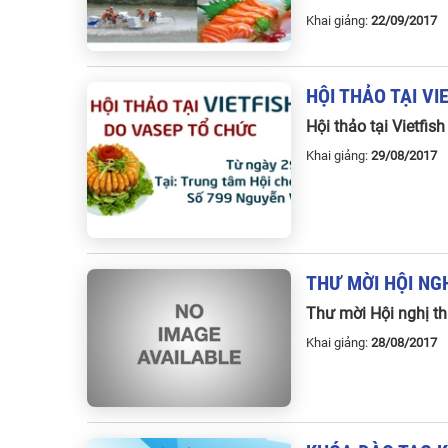
Khai giảng:
22/09/201
HỘI
THẢO
TẠI
VI
Hội thảo tại Vietfi
Khai giảng:
29/08/201
THƯ
MỜI
HỘI
NG
Thư mời Hội nghị t
Khai giảng:
28/08/201