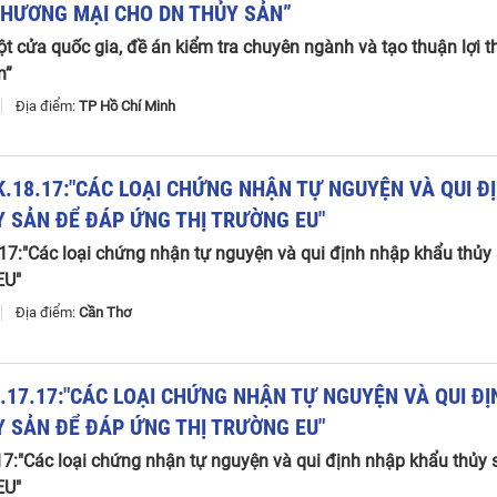
THƯƠNG
MẠI
CHO
DN
THỦY
SẢN
”
ột cửa quốc gia, đề án kiểm tra chuyên ngành và tạo thuận lợi 
n”
7
Địa điểm:
TP Hồ Chí Minh
K
.
18
.
17
:"
CÁC
LOẠI
CHỨNG
NHẬN
TỰ
NGUYỆN
VÀ
QUI
Đ
Y
SẢN
ĐỂ
ĐÁP
ỨNG
THỊ
TRƯỜNG
EU
"
17:"Các loại chứng nhận tự nguyện và qui định nhập khẩu thủy
EU"
7
Địa điểm:
Cần Thơ
K
.
17
.
17
:"
CÁC
LOẠI
CHỨNG
NHẬN
TỰ
NGUYỆN
VÀ
QUI
ĐỊ
Y
SẢN
ĐỂ
ĐÁP
ỨNG
THỊ
TRƯỜNG
EU
"
7:"Các loại chứng nhận tự nguyện và qui định nhập khẩu thủy 
EU"