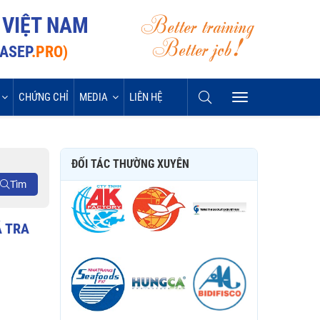
Better training
 VIỆT NAM
Better job!
VASEP
.PRO)
CHỨNG CHỈ
MEDIA
LIÊN HỆ
ĐỐI TÁC THƯỜNG XUYÊN
Tìm
Á
TRA