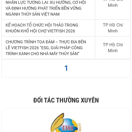
NHÂN
LỰC
TƯƠNG
LAI
:
XU
HƯỚNG
,
CƠ
HỘI
Minh
VÀ
ĐỊNH
HƯỚNG
PHÁT
TRIỂN
BỀN
VỮNG
NGÀNH
THỦY
SẢN
VIỆT
NAM
TP Hồ Chí
KẾ
HOẠCH
TỔ
CHỨC
HỘI
THẢO
TRONG
Minh
KHUÔN
KHỔ
HỘI
CHỢ
VIETFISH
2026
CHƯƠNG
TRÌNH
TỌA
ĐÀM
–
THỰC
ĐỊA
BÊN
TP Hồ Chí
LỀ
VIETFISH
2026
“
ESG
,
GIẢI
PHÁP
CÔNG
Minh
TRÌNH
XANH
CHO
NHÀ
MÁY
THỦY
SẢN
”
1
ĐỐI TÁC THƯỜNG XUYÊN