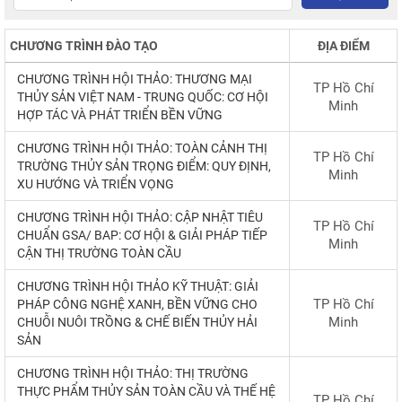
CHƯƠNG TRÌNH ĐÀO TẠO
ĐỊA ĐIỂM
CHƯƠNG
TRÌNH
HỘI
THẢO
:
THƯƠNG
MẠI
TP Hồ Chí
THỦY
SẢN
VIỆT
NAM
-
TRUNG
QUỐC
:
CƠ
HỘI
Minh
HỢP
TÁC
VÀ
PHÁT
TRIỂN
BỀN
VỮNG
CHƯƠNG
TRÌNH
HỘI
THẢO
:
TOÀN
CẢNH
THỊ
TP Hồ Chí
TRƯỜNG
THỦY
SẢN
TRỌNG
ĐIỂM
:
QUY
ĐỊNH
,
Minh
XU
HƯỚNG
VÀ
TRIỂN
VỌNG
CHƯƠNG
TRÌNH
HỘI
THẢO
:
CẬP
NHẬT
TIÊU
TP Hồ Chí
CHUẨN
GSA
/
BAP
:
CƠ
HỘI
&
GIẢI
PHÁP
TIẾP
Minh
CẬN
THỊ
TRƯỜNG
TOÀN
CẦU
CHƯƠNG
TRÌNH
HỘI
THẢO
KỸ
THUẬT
:
GIẢI
TP Hồ Chí
PHÁP
CÔNG
NGHỆ
XANH
,
BỀN
VỮNG
CHO
Minh
CHUỖI
NUÔI
TRỒNG
&
CHẾ
BIẾN
THỦY
HẢI
SẢN
CHƯƠNG
TRÌNH
HỘI
THẢO
:
THỊ
TRƯỜNG
THỰC
PHẨM
THỦY
SẢN
TOÀN
CẦU
VÀ
THẾ
HỆ
TP Hồ Chí