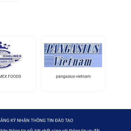
MEX FOODS
pangasius-vietnam
ĂNG KÝ NHẬN THÔNG TIN ĐÀO TẠO
hận thông tin nổi bật nhất cùng với thông tin ưu đãi