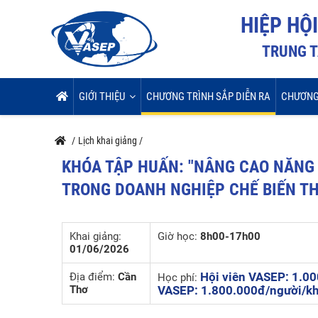
HIỆP HỘ
TRUNG T
GIỚI THIỆU
CHƯƠNG TRÌNH SẮP DIỄN RA
CHƯƠNG
/
Lịch khai giảng
/
KHÓA TẬP HUẤN: "NÂNG CAO NĂNG 
TRONG DOANH NGHIỆP CHẾ BIẾN TH
Khai giảng:
Giờ học:
8h00-17h00
01/06/2026
Hội viên VASEP: 1.00
Địa điểm:
Cần
Học phí:
Thơ
VASEP: 1.800.000đ/người/k