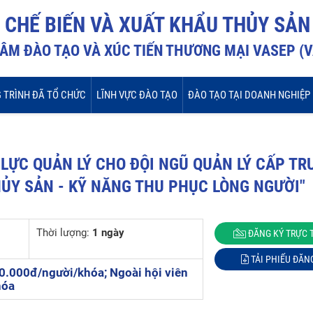
I CHẾ BIẾN VÀ XUẤT KHẨU THỦY SẢN
ÂM ĐÀO TẠO VÀ XÚC TIẾN THƯƠNG MẠI VASEP (
 TRÌNH ĐÃ TỔ CHỨC
LĨNH VỰC ĐÀO TẠO
ĐÀO TẠO TẠI DOANH NGHIỆP
LỰC QUẢN LÝ CHO ĐỘI NGŨ QUẢN LÝ CẤP TR
ỦY SẢN - KỸ NĂNG THU PHỤC LÒNG NGƯỜI"
Thời lượng:
1 ngày
ĐĂNG KÝ TRỰC 
TẢI PHIẾU ĐĂN
0.000đ/người/khóa; Ngoài hội viên
hóa