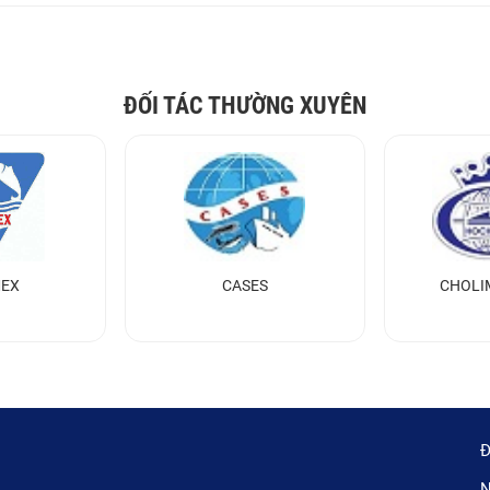
ĐỐI TÁC THƯỜNG XUYÊN
MEX
CASES
CHOLI
Đ
N