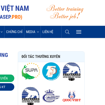
Better training
 VIỆT NAM
Better job!
VASEP
.PRO)
CHỨNG CHỈ
MEDIA
LIÊN HỆ
UNG
ĐỐI TÁC THƯỜNG XUYÊN
TUYẾN
G KÝ