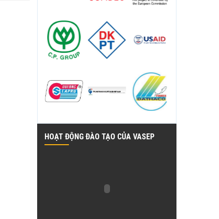
HOẠT ĐỘNG ĐÀO TẠO CỦA VASEP