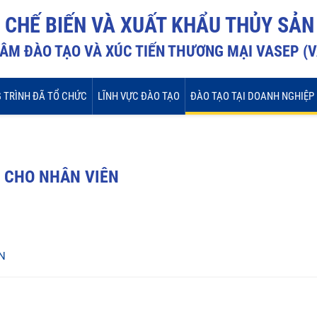
I CHẾ BIẾN VÀ XUẤT KHẨU THỦY SẢN
ÂM ĐÀO TẠO VÀ XÚC TIẾN THƯƠNG MẠI VASEP (
 TRÌNH ĐÃ TỔ CHỨC
LĨNH VỰC ĐÀO TẠO
ĐÀO TẠO TẠI DOANH NGHIỆP
C CHO NHÂN VIÊN
ÊN