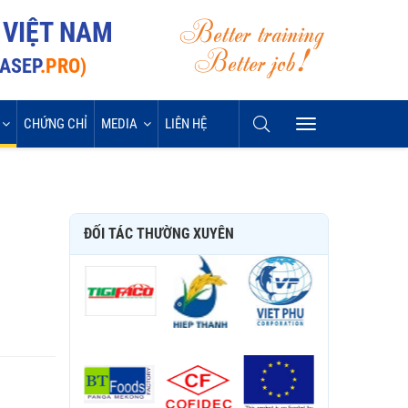
Better training
 VIỆT NAM
Better job!
VASEP
.PRO)
CHỨNG CHỈ
MEDIA
LIÊN HỆ
ĐỐI TÁC THƯỜNG XUYÊN