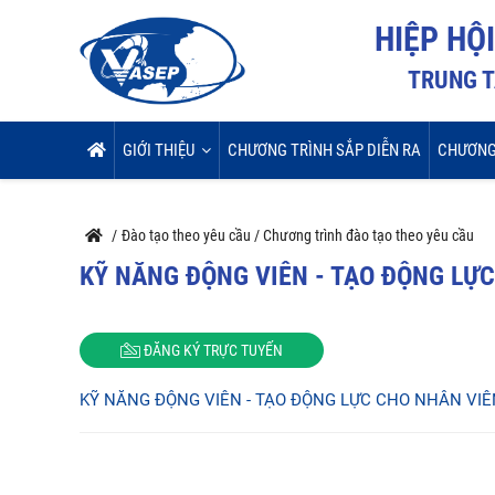
HIỆP HỘ
TRUNG T
GIỚI THIỆU
CHƯƠNG TRÌNH SẮP DIỄN RA
CHƯƠNG
/
Đào tạo theo yêu cầu
/
Chương trình đào tạo theo yêu cầu
KỸ NĂNG ĐỘNG VIÊN - TẠO ĐỘNG LỰ
ĐĂNG KÝ TRỰC TUYẾN
KỸ NĂNG ĐỘNG VIÊN - TẠO ĐỘNG LỰC CHO NHÂN VI