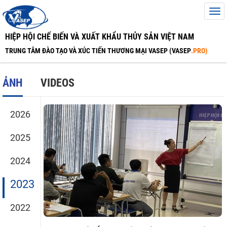
HIỆP HỘI CHẾ BIẾN VÀ XUẤT KHẨU THỦY SẢN VIỆT NAM
TRUNG TÂM ĐÀO TẠO VÀ XÚC TIẾN THƯƠNG MẠI VASEP (VASEP
.PRO)
ẢNH
VIDEOS
2026
2025
2024
2023
2022