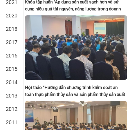
2021
Khóa tập huấn "Áp dụng sản xuất sạch hơn và sử
dụng hiệu quả tài nguyên, năng lượng trong doanh
2020
nghiệp chế biến thủy sản" tổ chức tại Tp. HCM
(23/12/2023)
2018
2017
2016
2015
2014
Hội thảo "Hướng dẫn chương trình kiểm soát an
toàn thực phẩm thủy sản và sản phẩm thủy sản xuất
2013
khẩu sang thị trường liên minh Châu Âu (EU) " tổ
2012
chức tại Tp. HCM (30/11/2023)
2011