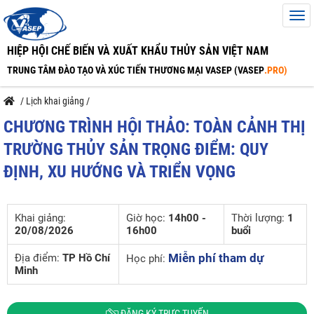
HIỆP HỘI CHẾ BIẾN VÀ XUẤT KHẨU THỦY SẢN VIỆT NAM
TRUNG TÂM ĐÀO TẠO VÀ XÚC TIẾN THƯƠNG MẠI VASEP (VASEP
.PRO)
/
Lịch khai giảng
/
CHƯƠNG TRÌNH HỘI THẢO: TOÀN CẢNH THỊ
TRƯỜNG THỦY SẢN TRỌNG ĐIỂM: QUY
ĐỊNH, XU HƯỚNG VÀ TRIỂN VỌNG
Khai giảng:
Giờ học:
14h00 -
Thời lượng:
1
20/08/2026
16h00
buổi
Miễn phí tham dự
Địa điểm:
TP Hồ Chí
Học phí:
Minh
ĐĂNG KÝ TRỰC TUYẾN