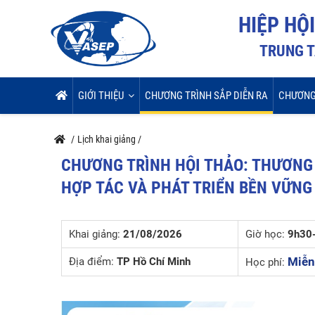
HIỆP HỘ
TRUNG T
GIỚI THIỆU
CHƯƠNG TRÌNH SẮP DIỄN RA
CHƯƠNG
/
Lịch khai giảng
/
CHƯƠNG TRÌNH HỘI THẢO: THƯƠNG 
HỢP TÁC VÀ PHÁT TRIỂN BỀN VỮNG
Khai giảng:
21/08/2026
Giờ học:
9h30
Miễn
Địa điểm:
TP Hồ Chí Minh
Học phí: