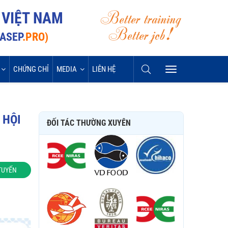
Better training
 VIỆT NAM
Better job!
VASEP
.PRO)
CHỨNG CHỈ
MEDIA
LIÊN HỆ
 HỘI
ĐỐI TÁC THƯỜNG XUYÊN
TUYẾN