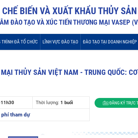
I CHẾ BIẾN VÀ XUẤT KHẨU THỦY SẢN
ÂM ĐÀO TẠO VÀ XÚC TIẾN THƯƠNG MẠI VASEP (
 TRÌNH ĐÃ TỔ CHỨC
LĨNH VỰC ĐÀO TẠO
ĐÀO TẠO TẠI DOANH NGHIỆP
MẠI THỦY SẢN VIỆT NAM - TRUNG QUỐC: CƠ
-11h30
Thời lượng:
1 buổi
ĐĂNG KÝ TRỰC 
 phí tham dự