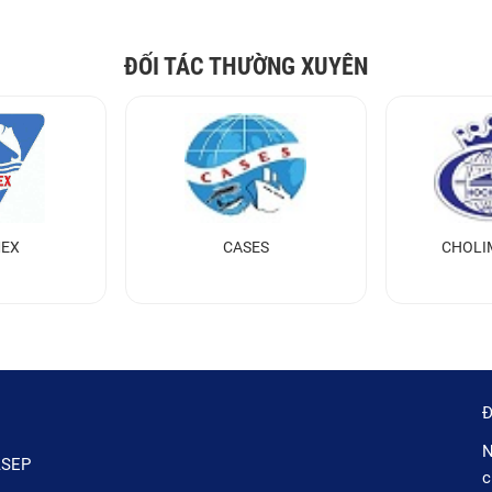
ĐỐI TÁC THƯỜNG XUYÊN
MEX
CASES
CHOLI
Đ
N
ASEP
c