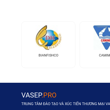
D
BIANFISHCO
CAMI
VASEP
.PRO
TRUNG TÂM ĐÀO TẠO VÀ XÚC TIẾN THƯƠNG MẠI V