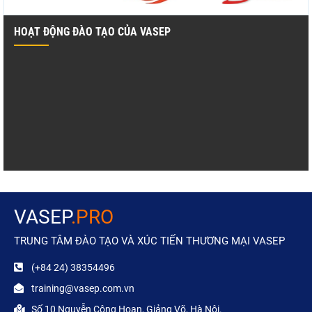
HOẠT ĐỘNG ĐÀO TẠO CỦA VASEP
VASEP
.PRO
TRUNG TÂM ĐÀO TẠO VÀ XÚC TIẾN THƯƠNG MẠI VASEP
(+84 24) 38354496
training@vasep.com.vn
Số 10 Nguyễn Công Hoan, Giảng Võ, Hà Nội.