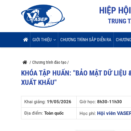
HIỆP HỘ
TRUNG T
GIỚI THIỆU
CHƯƠNG TRÌNH SẮP DIỄN RA
CHƯƠNG
/
Chương trình đào tạo
/
KHÓA TẬP HUẤN: "BẢO MẬT DỮ LIỆU
XUẤT KHẨU"
Khai giảng:
19/05/2026
Giờ học:
8h30-11h30
Hội viên VASEP
Địa điểm:
Toàn quốc
Học phí: