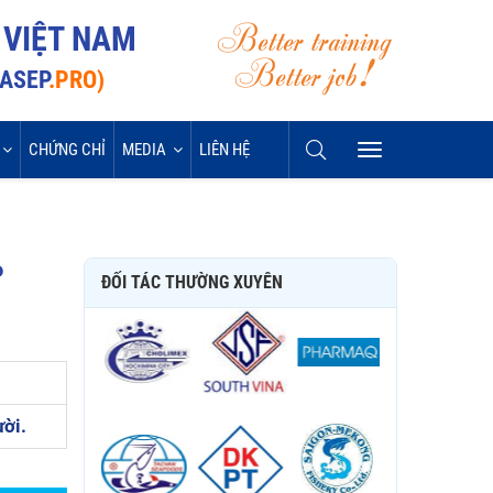
Better training
 VIỆT NAM
Better job!
VASEP
.PRO)
CHỨNG CHỈ
MEDIA
LIÊN HỆ
P
ĐỐI TÁC THƯỜNG XUYÊN
ời.