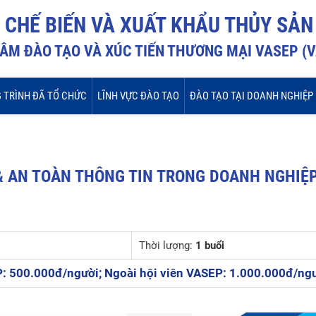
I CHẾ BIẾN VÀ XUẤT KHẨU THỦY SẢN
ÂM ĐÀO TẠO VÀ XÚC TIẾN THƯƠNG MẠI VASEP (
 TRÌNH ĐÃ TỔ CHỨC
LĨNH VỰC ĐÀO TẠO
ĐÀO TẠO TẠI DOANH NGHIỆP
 & AN TOÀN THÔNG TIN TRONG DOANH NGHIỆ
Thời lượng:
1 buổi
: 500.000đ/người; Ngoài hội viên VASEP: 1.000.000đ/ngư