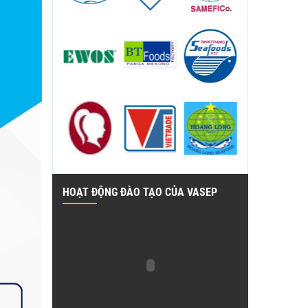
HOẠT ĐỘNG ĐÀO TẠO CỦA VASEP