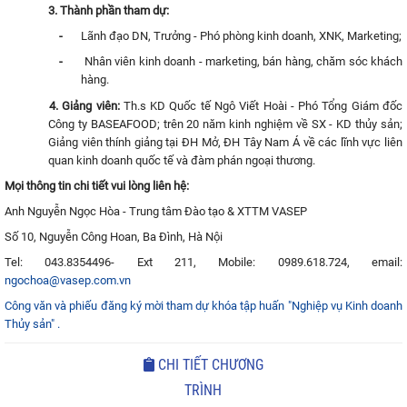
3. Thành phần tham dự:
-
Lãnh đạo DN, Trưởng - Phó phòng kinh doanh, XNK, Marketing;
-
Nhân viên kinh doanh - marketing, bán hàng, chăm sóc khách
hàng.
4. Giảng viên:
Th.s KD Quốc tế Ngô Viết Hoài
- Phó Tổng Giám đốc
Công ty BASEAFOOD; trên 20 năm kinh nghiệm về SX - KD thủy sản;
Giảng viên thính giảng tại ĐH Mở, ĐH Tây Nam Á về các lĩnh vực liên
quan kinh doanh quốc tế và đàm phán ngoại thương.
Mọi thông tin chi tiết vui lòng liên hệ:
Anh Nguyễn Ngọc Hòa - Trung tâm Đào tạo & XTTM VASEP
Số 10, Nguyễn Công Hoan, Ba Đình, Hà Nội
Tel: 043.8354496- Ext 211, Mobile: 0989.618.724, email:
ngochoa@vasep.com.vn
Công văn và phiếu đăng ký mời tham dự khóa tập huấn "Nghiệp vụ Kinh doanh
Thủy sản" .
CHI TIẾT CHƯƠNG
TRÌNH