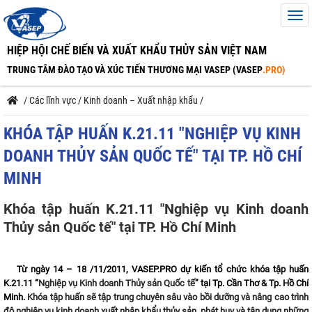
HIỆP HỘI CHẾ BIẾN VÀ XUẤT KHẨU THỦY SẢN VIỆT NAM
TRUNG TÂM ĐÀO TẠO VÀ XÚC TIẾN THƯƠNG MẠI VASEP (VASEP
.PRO)
/
Các lĩnh vực
/
Kinh doanh – Xuất nhập khẩu
/
KHÓA TẬP HUẤN K.21.11 "NGHIỆP VỤ KINH
DOANH THỦY SẢN QUỐC TẾ" TẠI TP. HỒ CHÍ
MINH
Khóa tập huấn K.21.11 "Nghiệp vụ Kinh doanh
Thủy sản Quốc tế" tại TP. Hồ Chí Minh
Từ ngày 14 – 18 /11/2011, VASEP.PRO dự kiến tổ chức khóa tập huấn
K.21.11 “
Nghiệp vụ Kinh doanh Thủy sản Quốc tế
” tại Tp. Cần Thơ & Tp. Hồ Chí
Minh.
Khóa tập huấn sẽ tập trung chuyên sâu vào bồi dưỡng và nâng cao trình
độ nghiệp vụ kinh doanh xuất nhập khẩu thủy sản, phát huy và tận dụng những