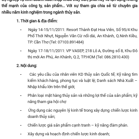
thế mạnh của công ty, sản phẩm... Với sự tham gia chia sẻ từ chuyên gia
.
nhiều năm kinh nghiệm trong ngành thủy sản
1. Thời gian & địa điểm:
-
Ngày 14-15/11/2011: Resort Thành Đạt Hoa Viên, Số 95/4 Khu
Phố Thới Nhựt, Nguyễn Văn Cừ nối dài, An Khánh, Q.Ninh Kiều,
TP. Cần Thơ (Tel: 07103.891484)
-
Ngày 17-18/11/2011: VP VASEP, 218 Lô A, Đường số 8, Khu Đô
thị mới An Phú, An Khánh, Q.2, TP.HCM (Tel: 086.2810.430)
2. Nội dung:
-
Các yêu cầu của nhân viên KD thủy sản Quốc tế; Kỹ năng tìm
kiếm khách hàng, phong tục và luật lệ; Danh sách Nhà Xuất –
Nhập khẩu lớn trên thế giới;
-
Phân loại mặt hàng thủy sản và những lợi thế của sản phẩm; kỹ
năng tham gia hội chợ
-
Ứng dụng các nguyên lý kinh tế trong xây dựng chiến lược kinh
doanh thủy sản;
-
Chiến lược giá sản phẩm cạnh tranh – kỹ năng đàm phán.
-
Xây dựng và hoạch định chiến lược kinh doanh;