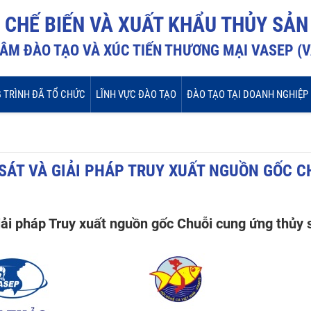
I CHẾ BIẾN VÀ XUẤT KHẨU THỦY SẢN
ÂM ĐÀO TẠO VÀ XÚC TIẾN THƯƠNG MẠI VASEP (
 TRÌNH ĐÃ TỔ CHỨC
LĨNH VỰC ĐÀO TẠO
ĐÀO TẠO TẠI DOANH NGHIỆP
 SÁT VÀ GIẢI PHÁP TRUY XUẤT NGUỒN GỐC C
iải pháp Truy xuất nguồn gốc Chuỗi cung ứng thủy 