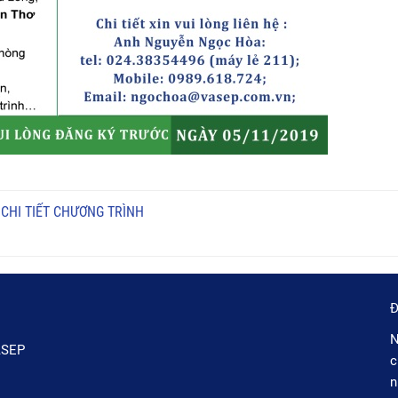
CHI TIẾT CHƯƠNG TRÌNH
Đ
N
ASEP
c
n