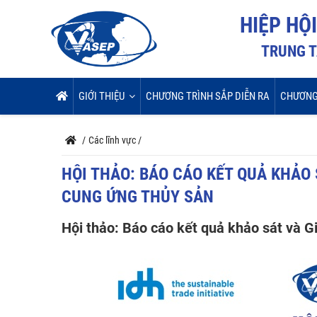
HIỆP HỘ
TRUNG T
GIỚI THIỆU
CHƯƠNG TRÌNH SẮP DIỄN RA
CHƯƠNG
/
Các lĩnh vực
/
HỘI THẢO: BÁO CÁO KẾT QUẢ KHẢO
CUNG ỨNG THỦY SẢN
Hội thảo: Báo cáo kết quả khảo sát và G