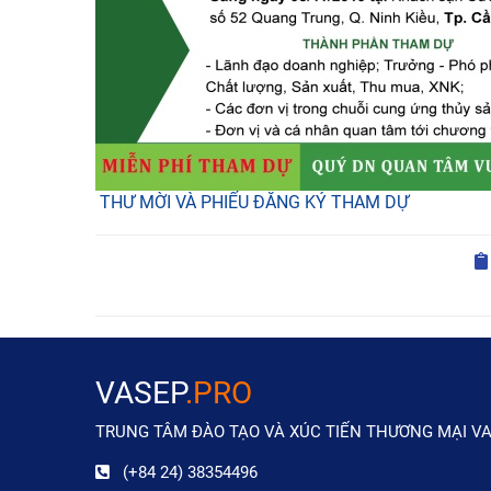
THƯ MỜI VÀ PHIẾU ĐĂNG KÝ THAM DỰ
VASEP
.PRO
TRUNG TÂM ĐÀO TẠO VÀ XÚC TIẾN THƯƠNG MẠI V
(+84 24) 38354496