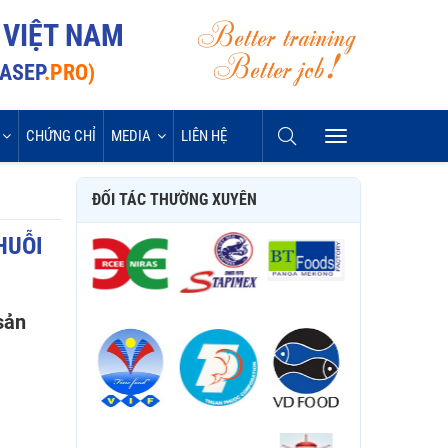
Better training
 VIỆT NAM
Better job!
VASEP
.PRO)
CHỨNG CHỈ
MEDIA
LIÊN HỆ
ĐỐI TÁC THƯỜNG XUYÊN
HUỖI
sản