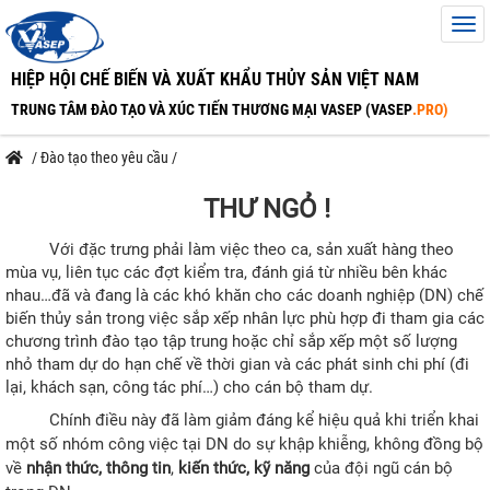
HIỆP HỘI CHẾ BIẾN VÀ XUẤT KHẨU THỦY SẢN VIỆT NAM
TRUNG TÂM ĐÀO TẠO VÀ XÚC TIẾN THƯƠNG MẠI VASEP (VASEP
.PRO)
/
Đào tạo theo yêu cầu
/
THƯ NGỎ !
Với đặc trưng phải làm việc theo ca, sản xuất hàng theo
mùa vụ, liên tục các đợt kiểm tra, đánh giá từ nhiều bên khác
nhau…đã và đang là các khó khăn cho các doanh nghiệp (DN) chế
biến thủy sản trong việc sắp xếp nhân lực phù hợp đi tham gia các
chương trình đào tạo tập trung hoặc chỉ sắp xếp một số lượng
nhỏ tham dự do hạn chế về thời gian và các phát sinh chi phí (đi
lại, khách sạn, công tác phí…) cho cán bộ tham dự.
Chính điều này đã làm giảm đáng kể hiệu quả khi triển khai
một số nhóm công việc tại DN do sự khập khiễng, không đồng bộ
về
nhận thức, thông tin
,
kiến thức, kỹ năng
của đội ngũ cán bộ