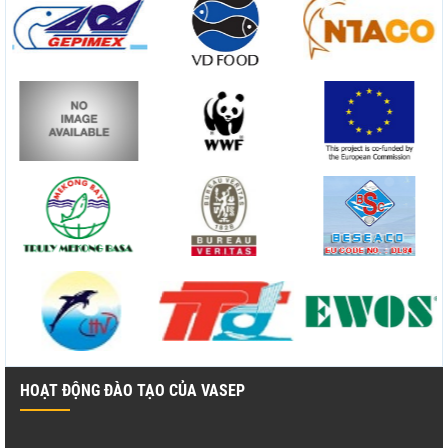
HOẠT ĐỘNG ĐÀO TẠO CỦA VASEP