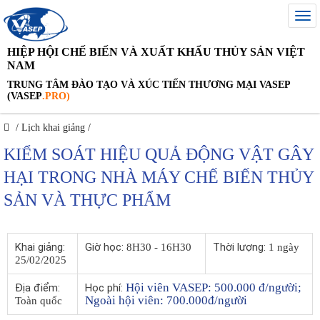
HIỆP HỘI CHẾ BIẾN VÀ XUẤT KHẨU THỦY SẢN VIỆT
NAM
TRUNG TÂM ĐÀO TẠO VÀ XÚC TIẾN THƯƠNG MẠI VASEP
(VASEP
.PRO)
/
Lịch khai giảng
/
KIỂM SOÁT HIỆU QUẢ ĐỘNG VẬT GÂY
HẠI TRONG NHÀ MÁY CHẾ BIẾN THỦY
SẢN VÀ THỰC PHẨM
Khai giảng:
Giờ học:
Thời lượng:
8H30 - 16H30
1 ngày
25/02/2025
Hội viên VASEP: 500.000 đ/người;
Địa điểm:
Học phí:
Ngoài hội viên: 700.000đ/người
Toàn quốc