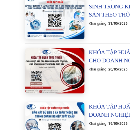
SINH
TRONG
K
SẢN
THEO
TH
Khai giảng:
31/05/202
KHÓA
TẬP
HU
CHO
DOANH
N
Khai giảng:
20/05/202
KHÓA
TẬP
HU
DOANH
NGHIỆ
Khai giảng:
19/05/202