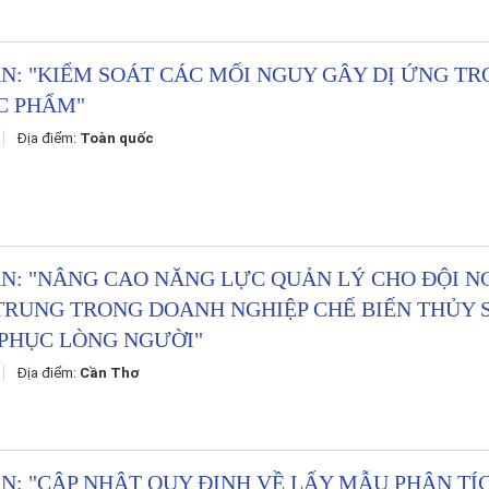
ẤN
: "
KIỂM
SOÁT
CÁC
MỐI
NGUY
GÂY
DỊ
ỨNG
TR
C
PHẨM
"
6
Địa điểm:
Toàn quốc
ẤN
: "
NÂNG
CAO
NĂNG
LỰC
QUẢN
LÝ
CHO
ĐỘI
N
TRUNG
TRONG
DOANH
NGHIỆP
CHẾ
BIẾN
THỦY
PHỤC
LÒNG
NGƯỜI
"
6
Địa điểm:
Cần Thơ
ẤN
: "
CẬP
NHẬT
QUY
ĐỊNH
VỀ
LẤY
MẪU
PHÂN
TÍ