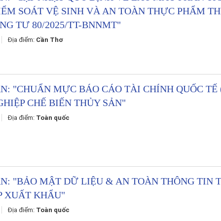
IỂM
SOÁT
VỆ
SINH
VÀ
AN
TOÀN
THỰC
PHẨM
TH
ÔNG
TƯ
80
/
2025
/
TT
-
BNNMT
"
6
Địa điểm:
Cần Thơ
ẤN
: "
CHUẨN
MỰC
BÁO
CÁO
TÀI
CHÍNH
QUỐC
TẾ
GHIỆP
CHẾ
BIẾN
THỦY
SẢN
"
6
Địa điểm:
Toàn quốc
ẤN
: "
BẢO
MẬT
DỮ
LIỆU
&
AN
TOÀN
THÔNG
TIN
P
XUẤT
KHẨU
"
6
Địa điểm:
Toàn quốc