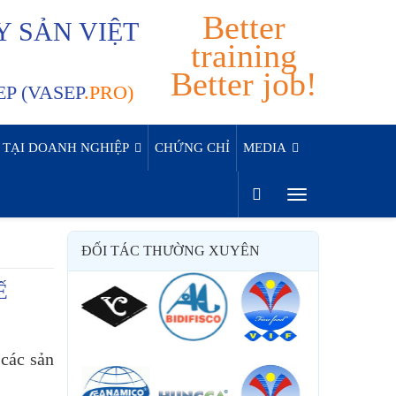
Better
Y SẢN VIỆT
training
Better job!
P (VASEP
.PRO)
 TẠI DOANH NGHIỆP
CHỨNG CHỈ
MEDIA
ĐỐI TÁC THƯỜNG XUYÊN
Ế
ác sản