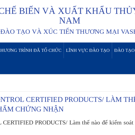
 CHẾ BIẾN VÀ XUẤT KHẨU THỦ
NAM
ĐÀO TẠO VÀ XÚC TIẾN THƯƠNG MẠI VASE
CHƯƠNG TRÌNH ĐÃ TỔ CHỨC
LĨNH VỰC ĐÀO TẠO
ĐÀO TẠO
NTROL CERTIFIED PRODUCTS/ LÀM TH
PHẨM CHỨNG NHẬN
RTIFIED PRODUCTS/ Làm thế nào để kiểm soát c